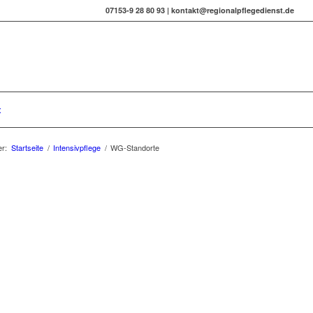
07153-9 28 80 93 |
kontakt@regionalpflegedienst.de
t
UNS GENIESSEN
er:
Startseite
/
Intensivpflege
/
WG-Standorte
DIE NATUR
flege keine Arbeit sondern Berfufung